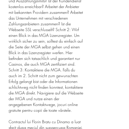
und Auszahlungslimits? Ist der Kundendienst 
kostenlos erreichbar? Arbeitet der Anbieter 
mit bekannten Providern zusammen? Arbeitet 
das Unternehmen mit verschiedenen 
Zahlungsanbietern zusammen? Ist die 
Webseite SSL verschlusselt? Schritt 2: Wirf 
einen Blick in das MGA Lizenzregister. Um 
wirklich sicher zu sein, solltest du einfach auf 
die Seite der MGA selbst gehen und einen 
Blick in das Lizenzregister werfen. Hier 
befinden sich tatsachlich und garantiert nur 
Casinos, die auch MGA zertifiziert sind. 
Schritt 3: Kontaktiere die MGA. Falls du 
auch im 2. Schritt nicht zum gewunschten 
Erfolg gelangt bist oder die Informationen 
schlichtweg nicht finden konntest, kontaktiere 
die MGA direkt. Navigiere auf die Webseite 
der MGA und nutze einen der 
angegebenen Kontaktwege, jocuri online 
gratuite pentru copii de toate vârstele.
Contractul lui Florin Bratu cu Dinamo a luat 
sfarit dupa meciul din supaercupa Romaniei, 