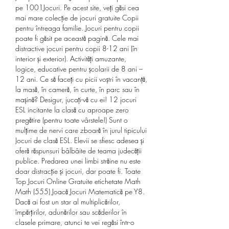
pe 1001Jocuri. Pe acest site, veți găsi cea 
mai mare colecție de jocuri gratuite Copii 
pentru întreaga familie. Jocuri pentru copii 
poate fi găsit pe această pagină. Cele mai 
distractive jocuri pentru copii 8-12 ani (în 
interior și exterior). Activități amuzante, 
logice, educative pentru școlarii de 8 ani – 
12 ani. Ce să faceți cu picii voștri în vacanță, 
la masă, în cameră, în curte, în parc sau în 
mașină? Desigur, jucați-vă cu ei! 12 jocuri 
ESL incitante la clasă cu aproape zero 
pregătire (pentru toate vârstele!) Sunt o 
mulțime de nervi care zboară în jurul tipicului 
Jocuri de clasă ESL. Elevii se sfiesc adesea și 
oferă răspunsuri bâlbâite de teama judecății 
publice. Predarea unei limbi străine nu este 
doar distracție și jocuri, dar poate fi. Toate 
Top Jocuri Online Gratuite etichetate Math 
Math (555) Joacă Jocuri Matematică pe Y8. 
Dacă ai fost un star al multiplicărilor, 
împărţirilor, adunărilor sau scăderilor în 
clasele primare, atunci te vei regăsi într-o 