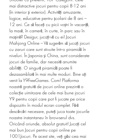
mai distractive jocuri pentru copii 8-12 ani 
(în interior și exterior). Activități amuzante, 
logice, educative pentru școlarii de 8 ani – 
12 ani. Ce să faceți cu picii voștri în vacanță, 
la masă, în cameră, în curte, în parc sau în 
mașină? Desigur, jucați-vă cu ei! Jocuri 
Mahjong Online – Vă sugerăm să jucați jocuri 
cu zaruri care sunt stivuite într-o piramidă în 
niveluri. În Japonia și China, sunt considerate 
jocuri de familie, dar necesită anumite 
abilități. O singură piramidă poate fi 
dezasamblată în mai multe moduri. Bine ați 
venit la Y9FreeGames. Com! Platforma 
noastră gratuită de jocuri online prezintă o 
colecție uimitoare de cele mai bune jocuri 
Y9 pentru copii care pot fi jucate pe orice 
dispozitiv în modul ecran complet. Fără 
descărcări necesare, puteți juca toate jocurile 
noastre instantaneu în browserul dvs. 
Oricând oriunde, absolut gratuit! Jucați cel 
mai bun Jocuri pentru copii online pe 
1001Jocuri. Pe acest site, veți găsi cea mai 