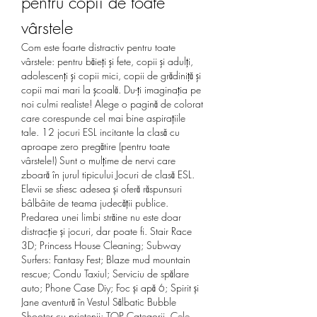
pentru copii de toate 
vârstele
Com este foarte distractiv pentru toate 
vârstele: pentru băieţi şi fete, copii şi adulţi, 
adolescenţi şi copii mici, copii de grădiniţă şi 
copii mai mari la şcoală. Du-ţi imaginaţia pe 
noi culmi realiste! Alege o pagină de colorat 
care corespunde cel mai bine aspiraţiile 
tale. 12 jocuri ESL incitante la clasă cu 
aproape zero pregătire (pentru toate 
vârstele!) Sunt o mulțime de nervi care 
zboară în jurul tipicului Jocuri de clasă ESL. 
Elevii se sfiesc adesea și oferă răspunsuri 
bâlbâite de teama judecății publice. 
Predarea unei limbi străine nu este doar 
distracție și jocuri, dar poate fi. Stair Race 
3D; Princess House Cleaning; Subway 
Surfers: Fantasy Fest; Blaze mud mountain 
rescue; Condu Taxiul; Serviciu de spălare 
auto; Phone Case Diy; Foc și apă 6; Spirit și 
Jane aventură în Vestul Sălbatic Bubble 
Shooter cu prietenii; TOP Categorii. Cele 