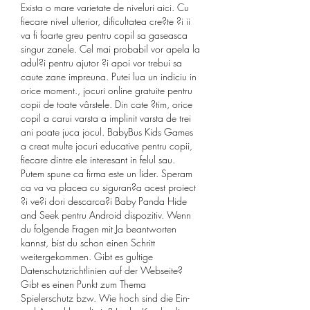
Exista o mare varietate de niveluri aici. Cu 
fiecare nivel ulterior, dificultatea cre?te ?i ii 
va fi foarte greu pentru copil sa gaseasca 
singur zanele. Cel mai probabil vor apela la 
adul?i pentru ajutor ?i apoi vor trebui sa 
caute zane impreuna. Putei lua un indiciu in 
orice moment., jocuri online gratuite pentru 
copii de toate vârstele. Din cate ?tim, orice 
copil a carui varsta a implinit varsta de trei 
ani poate juca jocul. BabyBus Kids Games 
a creat multe jocuri educative pentru copii, 
fiecare dintre ele interesant in felul sau. 
Putem spune ca firma este un lider. Speram 
ca va va placea cu siguran?a acest proiect 
?i ve?i dori descarca?i Baby Panda Hide 
and Seek pentru Android dispozitiv. Wenn 
du folgende Fragen mit Ja beantworten 
kannst, bist du schon einen Schritt 
weitergekommen. Gibt es gultige 
Datenschutzrichtlinien auf der Webseite? 
Gibt es einen Punkt zum Thema 
Spielerschutz bzw. Wie hoch sind die Ein- 