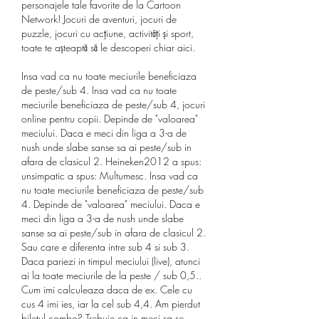
personajele tale favorite de la Cartoon 
Network! Jocuri de aventuri, jocuri de 
puzzle, jocuri cu acțiune, activități și sport, 
toate te așteaptă să le descoperi chiar aici. 
Insa vad ca nu toate meciurile beneficiaza 
de peste/sub 4. Insa vad ca nu toate 
meciurile beneficiaza de peste/sub 4, jocuri 
online pentru copii. Depinde de "valoarea" 
meciului. Daca e meci din liga a 3-a de 
nush unde slabe sanse sa ai peste/sub in 
afara de clasicul 2. Heineken2012 a spus: 
unsimpatic a spus: Multumesc. Insa vad ca 
nu toate meciurile beneficiaza de peste/sub 
4. Depinde de "valoarea" meciului. Daca e 
meci din liga a 3-a de nush unde slabe 
sanse sa ai peste/sub in afara de clasicul 2. 
Sau care e diferenta intre sub 4 si sub 3. 
Daca pariezi in timpul meciului (live), atunci 
ai la toate meciurile de la peste / sub 0,5.. 
Cum imi calculeaza daca de ex. Cele cu 
cus 4 imi ies, iar la cel sub 4,4. Am pierdut 
biletul combo? Trebuie ca in meci sa se 