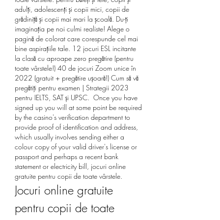
adulţi, adolescenţi şi copii mici, copii de 
grădiniţă şi copii mai mari la şcoală. Du-ţi 
imaginaţia pe noi culmi realiste! Alege o 
pagină de colorat care corespunde cel mai 
bine aspiraţiile tale. 12 jocuri ESL incitante 
la clasă cu aproape zero pregătire (pentru 
toate vârstele!) 40 de jocuri Zoom unice în 
2022 (gratuit + pregătire ușoară!) Cum să vă 
pregătiți pentru examen | Strategii 2023 
pentru IELTS, SAT și UPSC.  Once you have 
signed up you will at some point be required 
by the casino's verification department to 
provide proof of identification and address, 
which usually involves sending either a 
colour copy of your valid driver's license or 
passport and perhaps a recent bank 
statement or electricity bill, jocuri online 
gratuite pentru copii de toate vârstele.
Jocuri online gratuite 
pentru copii de toate 