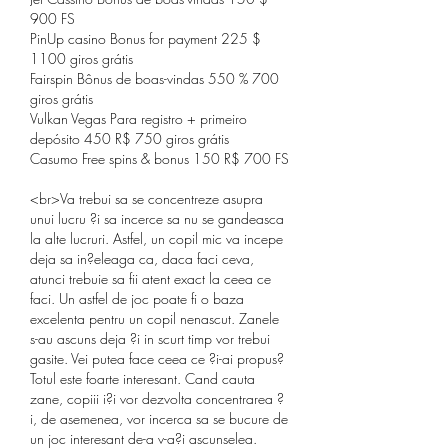
900 FS
PinUp casino Bonus for payment 225 $ 
1100 giros grátis
Fairspin Bônus de boas-vindas 550 % 700 
giros grátis
Vulkan Vegas Para registro + primeiro 
depósito 450 R$ 750 giros grátis
Casumo Free spins & bonus 150 R$ 700 FS
<br>Va trebui sa se concentreze asupra 
unui lucru ?i sa incerce sa nu se gandeasca 
la alte lucruri. Astfel, un copil mic va incepe 
deja sa in?eleaga ca, daca faci ceva, 
atunci trebuie sa fii atent exact la ceea ce 
faci. Un astfel de joc poate fi o baza 
excelenta pentru un copil nenascut. Zanele 
s-au ascuns deja ?i in scurt timp vor trebui 
gasite. Vei putea face ceea ce ?i-ai propus? 
Totul este foarte interesant. Cand cauta 
zane, copiii i?i vor dezvolta concentrarea ?
i, de asemenea, vor incerca sa se bucure de 
un joc interesant de-a v-a?i ascunselea. 