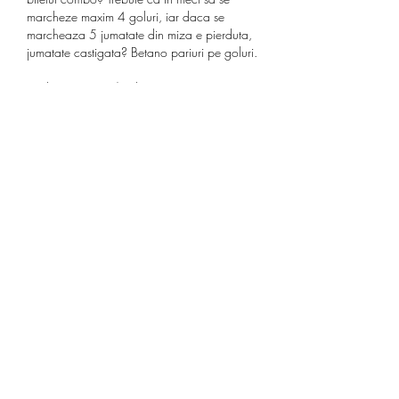
marcheze maxim 4 goluri, iar daca se 
marcheaza 5 jumatate din miza e pierduta, 
jumatate castigata? Betano pariuri pe goluri.
Traducere "Over/under" in romana. For 
example, the bet " Over/under 2,5" means 
that for a prognostic of "Over" there must be 
scored any number of goals higher or equal 
to 3, and for "Under" there must be scored 
no more than 2 (two) goals. De exemplu, 
pariul " Peste/sub 2,5" inseamna ca pentru 
un pronostic de "Peste" trebuie sa se 
marcheze orice numar de goluri mai mare 
sau egal cu 3, iar pentru "Sub" trebuie sa se 
marcheze cel mult 2 (doua) goluri. Flagging 
over/under is easy with a built-in calculator 
based on conditional formatting and user 
input. Semnalizarea peste/sub este simpla 
cu un calculator bazat pe formatarea 
condi?ionata ?i datele introduse de 
utilizator. For those fond of the Over/Under 
markets this is the place where you will find 