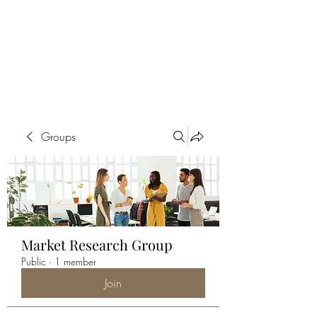
ALIA BENSLIMAN
ART
Groups
Market Research Group
Public
·
1 member
Join