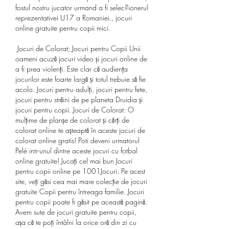
fostul nostru jucator urmand a fi selec?ionerul 
reprezentativei U17 a Romaniei., jocuri 
online gratuite pentru copii mici.
 Jocuri de Colorat; Jocuri pentru Copii Unii 
oameni acuză jocuri video și jocuri online de 
a fi prea violenți. Este clar că audiența 
jocurilor este foarte largă și totul trebuie să fie 
acolo. Jocuri pentru adulți, jocuri pentru fete, 
jocuri pentru străini de pe planeta Druidia și 
jocuri pentru copii. Jocuri de Colorat: O 
mulțime de planșe de colorat și cărți de 
colorat online te așteaptă în aceste jocuri de 
colorat online gratis! Poti deveni urmatorul 
Pelé intr-unul dintre aceste jocuri cu fotbal 
online gratuite! Jucați cel mai bun Jocuri 
pentru copii online pe 1001Jocuri. Pe acest 
site, veți găsi cea mai mare colecție de jocuri 
gratuite Copii pentru întreaga familie. Jocuri 
pentru copii poate fi găsit pe această pagină. 
Avem sute de jocuri gratuite pentru copii, 
așa că te poți întâlni la orice oră din zi cu 