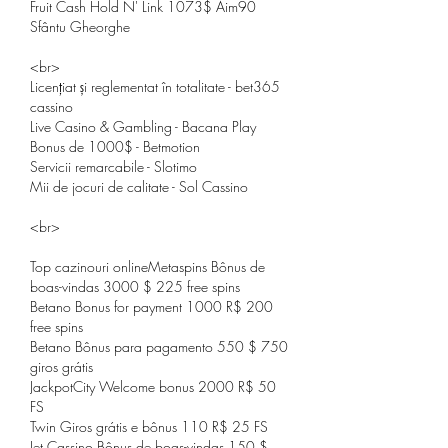
Fruit Cash Hold N' Link 1073$ Aim90 
Sfântu Gheorghe 
<br>
Licențiat și reglementat în totalitate - bet365 
cassino
Live Casino & Gambling - Bacana Play
Bonus de 1000$ - Betmotion
Servicii remarcabile - Slotimo
Mii de jocuri de calitate - Sol Cassino
<br>
Top cazinouri onlineMetaspins Bônus de 
boas-vindas 3000 $ 225 free spins
Betano Bonus for payment 1000 R$ 200 
free spins
Betano Bônus para pagamento 550 $ 750 
giros grátis
JackpotCity Welcome bonus 2000 R$ 50 
FS
Twin Giros grátis e bônus 110 R$ 25 FS
Jet Cassino Bônus de boas-vindas 150 $ 