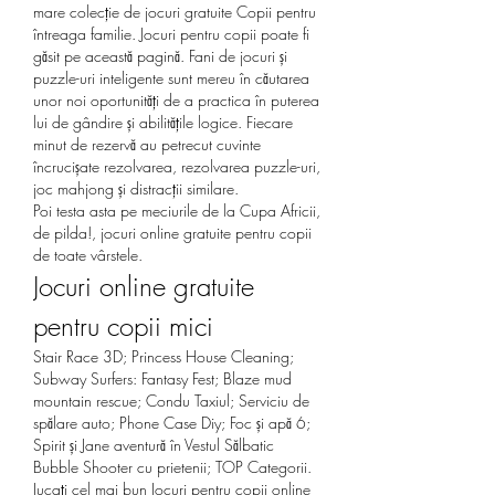
mare colecție de jocuri gratuite Copii pentru 
întreaga familie. Jocuri pentru copii poate fi 
găsit pe această pagină. Fani de jocuri și 
puzzle-uri inteligente sunt mereu în căutarea 
unor noi oportunități de a practica în puterea 
lui de gândire și abilitățile logice. Fiecare 
minut de rezervă au petrecut cuvinte 
încrucișate rezolvarea, rezolvarea puzzle-uri, 
joc mahjong și distracții similare. 
Poi testa asta pe meciurile de la Cupa Africii, 
de pilda!, jocuri online gratuite pentru copii 
de toate vârstele.
Jocuri online gratuite 
pentru copii mici
Stair Race 3D; Princess House Cleaning; 
Subway Surfers: Fantasy Fest; Blaze mud 
mountain rescue; Condu Taxiul; Serviciu de 
spălare auto; Phone Case Diy; Foc și apă 6; 
Spirit și Jane aventură în Vestul Sălbatic 
Bubble Shooter cu prietenii; TOP Categorii. 
Jucați cel mai bun Jocuri pentru copii online 