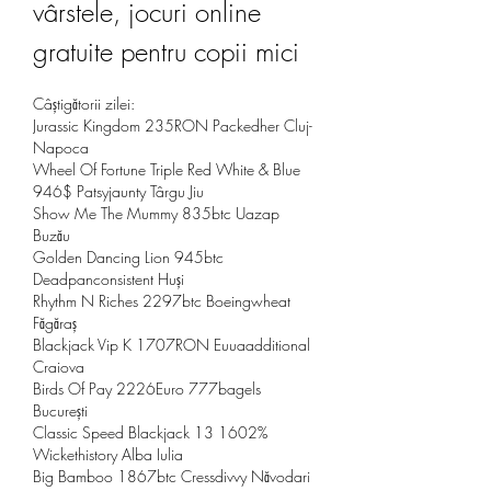
vârstele, jocuri online 
gratuite pentru copii mici
Câștigătorii zilei:
Jurassic Kingdom 235RON Packedher Cluj-
Napoca 
Wheel Of Fortune Triple Red White & Blue 
946$ Patsyjaunty Târgu Jiu 
Show Me The Mummy 835btc Uazap 
Buzău 
Golden Dancing Lion 945btc 
Deadpanconsistent Huși 
Rhythm N Riches 2297btc Boeingwheat 
Făgăraș 
Blackjack Vip K 1707RON Euuaadditional 
Craiova 
Birds Of Pay 2226Euro 777bagels 
București 
Classic Speed Blackjack 13 1602% 
Wickethistory Alba Iulia 
Big Bamboo 1867btc Cressdivvy Năvodari 