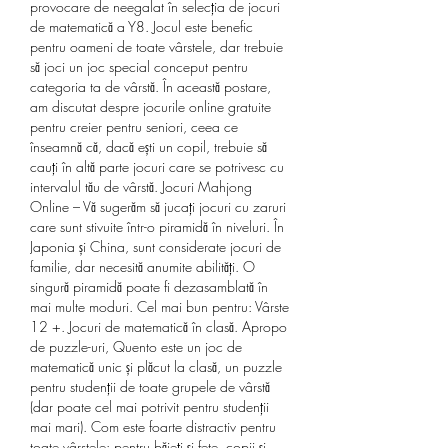
provocare de neegalat în selecția de jocuri 
de matematică a Y8. Jocul este benefic 
pentru oameni de toate vârstele, dar trebuie 
să joci un joc special conceput pentru 
categoria ta de vârstă. În această postare, 
am discutat despre jocurile online gratuite 
pentru creier pentru seniori, ceea ce 
înseamnă că, dacă ești un copil, trebuie să 
cauți în altă parte jocuri care se potrivesc cu 
intervalul tău de vârstă. Jocuri Mahjong 
Online – Vă sugerăm să jucați jocuri cu zaruri 
care sunt stivuite într-o piramidă în niveluri. În 
Japonia și China, sunt considerate jocuri de 
familie, dar necesită anumite abilități. O 
singură piramidă poate fi dezasamblată în 
mai multe moduri. Cel mai bun pentru: Vârste 
12 +. Jocuri de matematică în clasă. Apropo 
de puzzle-uri, Quento este un joc de 
matematică unic și plăcut la clasă, un puzzle 
pentru studenții de toate grupele de vârstă 
(dar poate cel mai potrivit pentru studenții 
mai mari). Com este foarte distractiv pentru 
toate vârstele: pentru băieţi şi fete, copii şi 