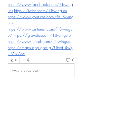
https://www.facebook.com/18wing
uru
https://twitter.com/18winguru
https://www.youtube.com/@18wing
uru
https://www.pinterest.com/18wingur
u/
https://gravatar.com/18winguru
https://www.tumblr.com/18winguru
https://maps.app.goo.gl/UteotT4wRJ
UMvZAn6
0
0
Write a comment...
About
Welcome to the group! You can
connect with other members, ge
...
Read more