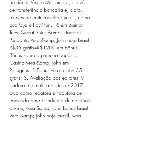
de débito Visa e Mastercard, através 
de transferência bancária e, claro, 
através de carteiras eletrônicas , como 
EcoPayz e Pay4Fun. T-Shirts &amp; 
Tees; Sweat Shirts &amp; Hoodies; 
Pendants. Vera &amp; John hoje Brasil. 
R$35 grátis+R$1200 em Bônus. 
Bônus sobre o primeiro depósito. 
Casino Vera &amp; John em 
Português. 1 Bônus Vera e John 35 
grátis; 3. Avaliação dos editores: 9. 
Isadora e jornalista e, desde 2017, 
atua como redatora e tradutora de 
conteudo para a industria de cassinos 
on-line, vera &amp; john bonus brasil. 
Vera &amp; john hoje brazil, vera 
&amp; john código promocional 
brasil Vera &amp; john hoje brazil 
Vera &amp; john hoje brazil Slot Info 