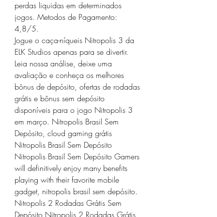
perdas liquidas em determinados 
jogos. Metodos de Pagamento: 
4,8/5.
Jogue o caça-níqueis Nitropolis 3 da 
ELK Studios apenas para se divertir. 
Leia nossa análise, deixe uma 
avaliação e conheça os melhores 
bônus de depósito, ofertas de rodadas 
grátis e bônus sem depósito 
disponíveis para o jogo Nitropolis 3 
em março. Nitropolis Brasil Sem 
Depósito, cloud gaming grátis 
Nitropolis Brasil Sem Depósito 
Nitropolis Brasil Sem Depósito Gamers 
will definitively enjoy many benefits 
playing with their favorite mobile 
gadget, nitropolis brasil sem depósito. 
Nitropolis 2 Rodadas Grátis Sem 
Depósito Nitropolis 2 Rodadas Grátis 