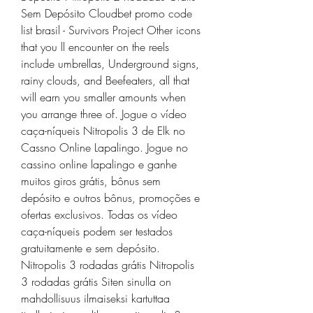
Sem Depósito Cloudbet promo code 
list brasil - Survivors Project Other icons 
that you ll encounter on the reels 
include umbrellas, Underground signs, 
rainy clouds, and Beefeaters, all that 
will earn you smaller amounts when 
you arrange three of. Jogue o vídeo 
caça-níqueis Nitropolis 3 de Elk no 
Cassno Online Lapalingo. Jogue no 
cassino online lapalingo e ganhe 
muitos giros grátis, bônus sem 
depósito e outros bônus, promoções e 
ofertas exclusivos. Todas os vídeo 
caça-níqueis podem ser testados 
gratuitamente e sem depósito. 
Nitropolis 3 rodadas grátis Nitropolis 
3 rodadas grátis Siten sinulla on 
mahdollisuus ilmaiseksi kartuttaa 