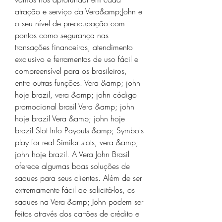
atração e serviço da Vera&amp;John e 
o seu nível de preocupação com 
pontos como segurança nas 
transações financeiras, atendimento 
exclusivo e ferramentas de uso fácil e 
compreensível para os brasileiros, 
entre outras funções. Vera &amp; john 
hoje brazil, vera &amp; john código 
promocional brasil Vera &amp; john 
hoje brazil Vera &amp; john hoje 
brazil Slot Info Payouts &amp; Symbols 
play for real Similar slots, vera &amp; 
john hoje brazil. A Vera John Brasil 
oferece algumas boas soluções de 
saques para seus clientes. Além de ser 
extremamente fácil de solicitá-los, os 
saques na Vera &amp; John podem ser 
feitos através dos cartões de crédito e 