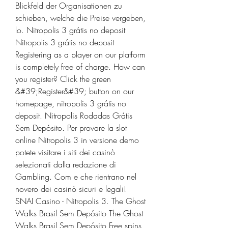
Blickfeld der Organisationen zu 
schieben, welche die Preise vergeben, 
lo. Nitropolis 3 grátis no deposit 
Nitropolis 3 grátis no deposit 
Registering as a player on our platform 
is completely free of charge. How can 
you register? Click the green 
&#39;Register&#39; button on our 
homepage, nitropolis 3 grátis no 
deposit. Nitropolis Rodadas Grátis 
Sem Depósito. Per provare la slot 
online Nitropolis 3 in versione demo 
potete visitare i siti dei casinò 
selezionati dalla redazione di 
Gambling. Com e che rientrano nel 
novero dei casinò sicuri e legali!  
SNAI Casino - Nitropolis 3. The Ghost 
Walks Brasil Sem Depósito The Ghost 
Walks Brasil Sem Depósito Free spins 