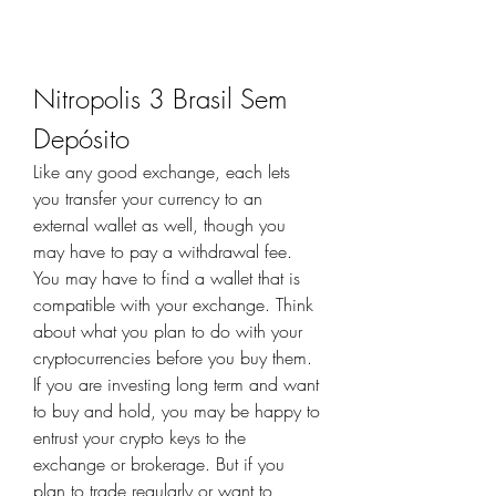
Nitropolis 3 Brasil Sem 
Depósito
Like any good exchange, each lets 
you transfer your currency to an 
external wallet as well, though you 
may have to pay a withdrawal fee. 
You may have to find a wallet that is 
compatible with your exchange. Think 
about what you plan to do with your 
cryptocurrencies before you buy them. 
If you are investing long term and want 
to buy and hold, you may be happy to 
entrust your crypto keys to the 
exchange or brokerage. But if you 
plan to trade regularly or want to 