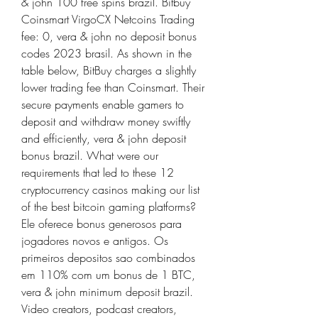
& john 100 free spins brazil. Bitbuy 
Coinsmart VirgoCX Netcoins Trading 
fee: 0, vera & john no deposit bonus 
codes 2023 brasil. As shown in the 
table below, BitBuy charges a slightly 
lower trading fee than Coinsmart. Their 
secure payments enable gamers to 
deposit and withdraw money swiftly 
and efficiently, vera & john deposit 
bonus brazil. What were our 
requirements that led to these 12 
cryptocurrency casinos making our list 
of the best bitcoin gaming platforms? 
Ele oferece bonus generosos para 
jogadores novos e antigos. Os 
primeiros depositos sao combinados 
em 110% com um bonus de 1 BTC, 
vera & john minimum deposit brazil. 
Video creators, podcast creators, 