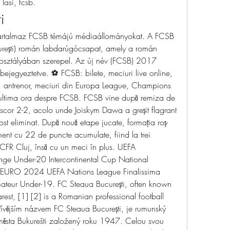
Iasi, fcsb.
i
talmaz FCSB témájú médiaállományokat. A FCSB 
rești) román labdarúgócsapat, amely a román 
osztályában szerepel. Az új név (FCSB) 2017 
 bejegyeztetve. ⚽ FCSB: bilete, meciuri live online, 
uri, antrenor, meciuri din Europa League, Champions 
e ultima ora despre FCSB. FCSB vine după remiza de 
scor 2-2, acolo unde Joiskym Dawa a greșit flagrant 
fost eliminat. După nouă etape jucate, formația roș-
ament cu 22 de puncte acumulate, fiind la trei 
 CFR Cluj, însă cu un meci în plus. UEFA 
 Under-20 Intercontinental Cup National 
 EURO 2024 UEFA Nations League Finalissima 
teur Under-19. FC Steaua București, often known 
est, [1] [2] is a Romanian professional football 
vějším názvem FC Steaua București, je rumunský 
města Bukurešti založený roku 1947. Celou svou 