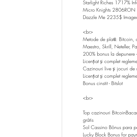
Starlight Riches 1717% In
Micro Knights 2806RON 
Dazzle Me 2235$ Imageus
<br>
Metode de plată: Bitcoin,
Maestro, Skrill, Neteller
200% bonus la depunere 
Licențiat și complet reglem
Cazinouri live și jocuri de
Licențiat și complet reglem
Bonus cinstit - Bitslot
<br>
Top cazinouri BitcoinBac
grátis
Sol Cassino Bônus para 
Lucky Block Bonus for p