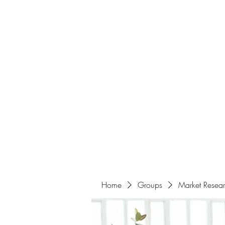
Home
About
Events
Portfolio
Amazigh Women Po
info@aliabenslimanart.com
Home
Groups
Market Resea