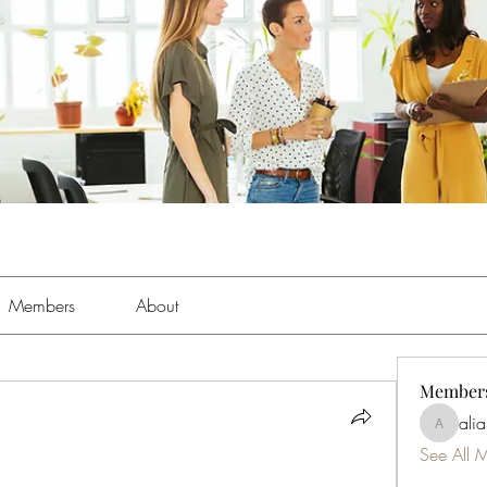
Members
About
Member
ali
aliabens
See All 