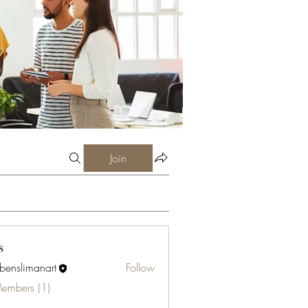
Join
s
abenslimanart
Follow
limanart
Members (1)