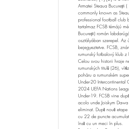
Armatei Steaua București ( 
commonly known as Steaua 
professional football clu
tartalmaz FCSB témájú mé
București) román labdarúg
osztályában szerepel. Az ú
bejegyeztetve. FCSB, znám
rumunský fotbalový klub z 
Celou svou historii hraje 
rumunských titulů (26), vít
poháru a rumunském supe
Under-20 Intercontinental
2024 UEFA Nations League
Under-19. FCSB vine după 
acolo unde Joiskym Dawa a g
eliminat. După nouă etape j
cu 22 de puncte acumulate, 
însă cu un meci în plus. 