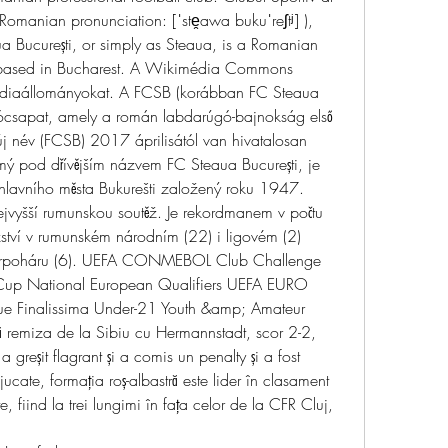
Romanian pronunciation: [ˈste̯awa bukuˈreʃtʲ] ), 
București, or simply as Steaua, is a Romanian 
b based in Bucharest. A Wikimédia Commons 
diaállományokat. A FCSB (korábban FC Steaua 
ócsapat, amely a román labdarúgó-bajnokság első 
j név (FCSB) 2017 áprilisától van hivatalosan 
ý pod dřívějším názvem FC Steaua București, je 
hlavního města Bukurešti založený roku 1947. 
nejvyšší rumunskou soutěž. Je rekordmanem v počtu 
ězství v rumunském národním (22) i ligovém (2) 
rpoháru (6). UEFA CONMEBOL Club Challenge 
 Cup National European Qualifiers UEFA EURO 
 Finalissima Under-21 Youth &amp; Amateur 
remiza de la Sibiu cu Hermannstadt, scor 2-2, 
reșit flagrant și a comis un penalty și a fost 
ucate, formația roș-albastră este lider în clasament 
fiind la trei lungimi în fața celor de la CFR Cluj, 