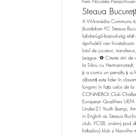
Fam Nicoleta Paraschivan- 
Steaua Bucureșt
A Wikimédia Commons tar
(korábban FC Steaua Bucu
labdarúgó-bajnokság első 
áprilisától van hivatalosan
lotul de jucatori, transfer
League. ⚽ Citeste stiri d
la Sibiu cu Hermannstadt, 
și a comis un penalty și a 
albastră este lider în clas
lungimi în fața celor de la
CONMEBOL Club Challenge
European Qualifiers UEFA
Under-21 Youth &amp; Ama
in English as Steaua Buchar
club. FCSB, známý pod dří
fotbalový klub z hlavního 