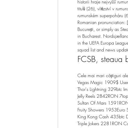
historii hraje nejvyšší ru
titulů (26), vítězství v ru
rumunském superpoháru (6).
Romanian pronunciation: [
București, or simply as St
in Bucharest. Nordsjællan
in the UEFA Europa League
squad list and news update
FCSB, steaua b
Cele mai mari câștiguri ale
Vegas Magic 1909$ User
Thor's Lightning 329btc Im
Jelly Reels 2842RON 7top 
Sultan Of Mars 1591RON
Fruity Showers 1953Euro
King Kong Cash 435btc D
Triple Jokers 2281RON Ca