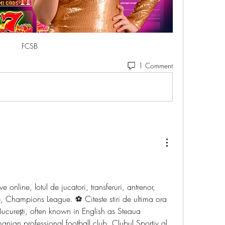
FCSB
1 Comment
 Champions League. ⚽ Citeste stiri de ultima ora 
curești, often known in English as Steaua 
anian professional football club. Clubul Sportiv al 