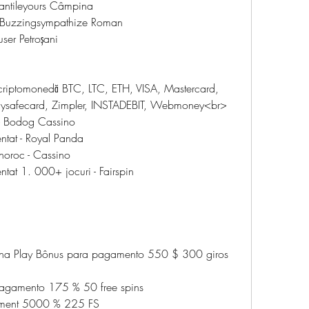
fantileyours Câmpina 
Buzzingsympathize Roman 
er Petroșani 
 criptomonedă BTC, LTC, ETH, VISA, Mastercard, 
, Paysafecard, Zimpler, INSTADEBIT, Webmoney<br>
- Bodog Cassino
entat - Royal Panda
 noroc - Cassino
entat 1. 000+ jocuri - Fairspin
ana Play Bônus para pagamento 550 $ 300 giros 
pagamento 175 % 50 free spins
ayment 5000 % 225 FS