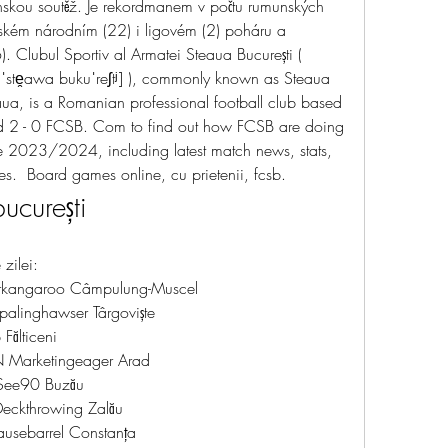
munskou soutěž. Je rekordmanem v počtu rumunských 
munském národním (22) i ligovém (2) poháru a 
 Clubul Sportiv al Armatei Steaua București ( 
ˈste̯awa bukuˈreʃtʲ] ), commonly known as Steaua 
eaua, is a Romanian professional football club based 
d 2 - 0 FCSB. Com to find out how FCSB are doing 
 2023/2024, including latest match news, stats, 
s.  Board games online, cu prietenii, fcsb.
ucurești
 zilei:
kangaroo Câmpulung-Muscel 
palinghawser Târgoviște 
Fălticeni 
 Marketingeager Arad 
 See90 Buzău 
eckthrowing Zalău 
usebarrel Constanța 