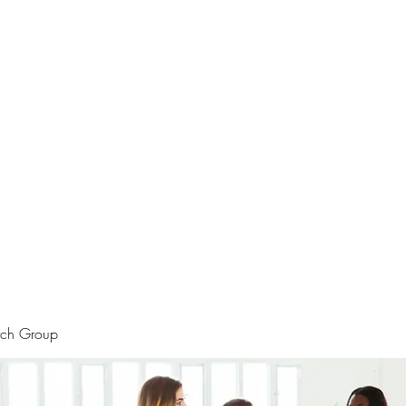
rtraits
Feedbacks
Boutique
ALIA BENSLIMAN ART
rch Group