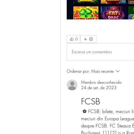
0
Escreva um comentário
Ordenar por:
Mais recente
Membro desconhecido
24 de set. de 2023
FCSB
 ⚽ FCSB: bilete, meciuri live online, lotul de jucatori, transferuri, antrenor, 
meciuri din Europa League,
despre FCSB. FC Steaua Bu
Bucharest, [1] [2] is a Rom