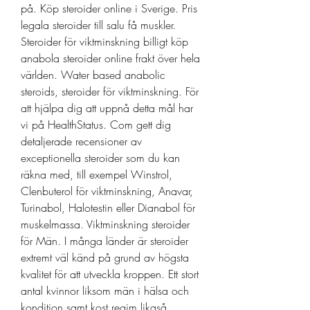
på. Köp steroider online i Sverige. Pris 
legala steroider till salu få muskler. 
Steroider för viktminskning billigt köp 
anabola steroider online frakt över hela 
världen. Water based anabolic 
steroids, steroider för viktminskning. För 
att hjälpa dig att uppnå detta mål har 
vi på HealthStatus. Com gett dig 
detaljerade recensioner av 
exceptionella steroider som du kan 
räkna med, till exempel Winstrol, 
Clenbuterol för viktminskning, Anavar, 
Turinabol, Halotestin eller Dianabol för 
muskelmassa. Viktminskning steroider 
för Män. I många länder är steroider 
extremt väl känd på grund av högsta 
kvalitet för att utveckla kroppen. Ett stort 
antal kvinnor liksom män i hälsa och 
kondition samt kost regim likaså 