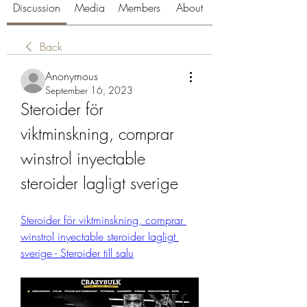
Discussion
Media
Members
About
Back
Anonymous
September 16, 2023
Steroider för 
viktminskning, comprar 
winstrol inyectable 
steroider lagligt sverige
Steroider för viktminskning, comprar 
winstrol inyectable steroider lagligt 
sverige - Steroider till salu