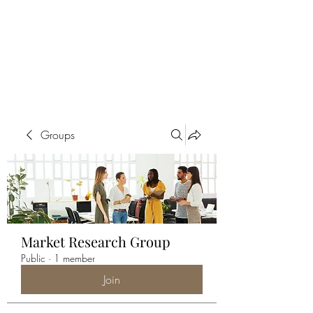
ALIA BENSLIMAN
ART
Groups
Market Research Group
Public
·
1 member
Join