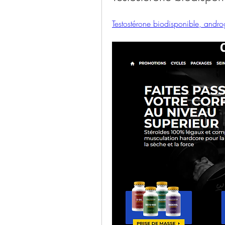
Testostérone biodisponible, andro