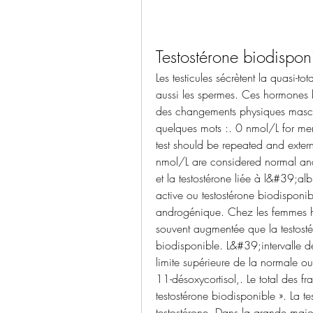
Testostérone biodispon
Les testicules sécrètent la quasi-tot
aussi les spermes. Ces hormones bi
des changements physiques masculi
quelques mots :. 0 nmol/L for me
test should be repeated and exter
nmol/L are considered normal and do
et la testostérone liée à l&#39;al
active ou testostérone biodisponibl
androgénique. Chez les femmes hirs
souvent augmentée que la testostéron
biodisponible. L&#39;intervalle de
limite supérieure de la normale ou.
11-désoxycortisol,. Le total des fr
testostérone biodisponible ». La te
testostérone. Dans la grande major