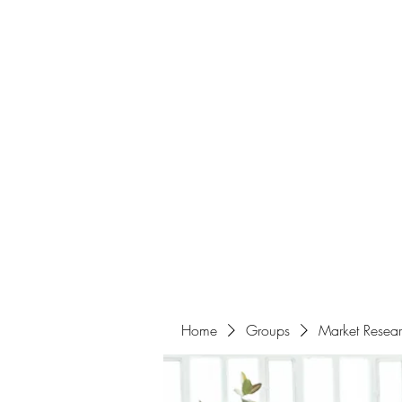
Home
About
Events
Portfolio
Amazigh Women Po
info@aliabenslimanart.com
Home
Groups
Market Resea