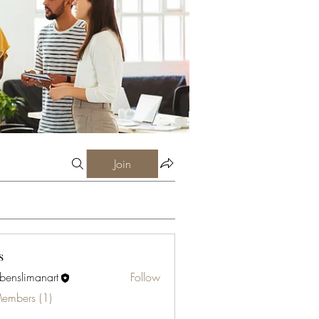
Join
s
abenslimanart
Follow
limanart
Members (1)