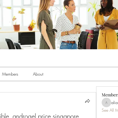
Members
About
Member
ali
aliabens
See All 
ible, androgel price singapore