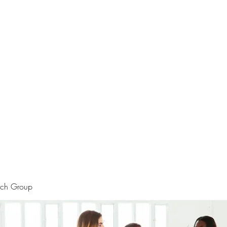
rtraits
Feedbacks
Boutique
ALIA BENSLIMAN ART
rch Group