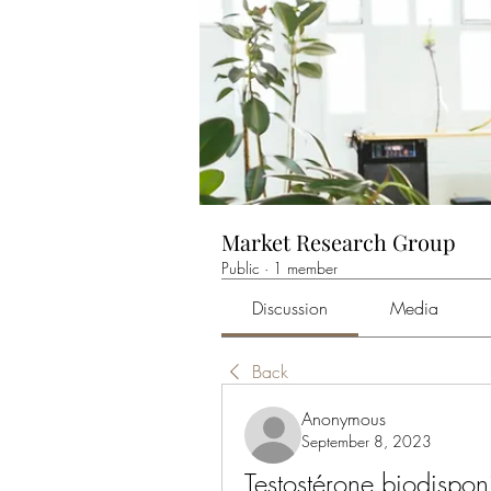
Market Research Group
Public
·
1 member
Discussion
Media
Back
Anonymous
September 8, 2023
Testostérone biodispon