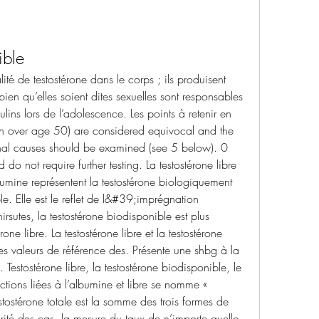
ible
alité de testostérone dans le corps ; ils produisent 
en qu’elles soient dites sexuelles sont responsables 
ns lors de l’adolescence. Les points à retenir en 
n over age 50) are considered equivocal and the 
nal causes should be examined (see 5 below). 0 
 not require further testing. La testostérone libre 
bumine représentent la testostérone biologiquement 
e. Elle est le reflet de l&#39;imprégnation 
utes, la testostérone biodisponible est plus 
e libre. La testostérone libre et la testostérone 
s valeurs de référence des. Présente une shbg à la 
 Testostérone libre, la testostérone biodisponible, le 
actions liées à l’albumine et libre se nomme « 
stostérone totale est la somme des trois formes de 
ité des cas, la mesure du taux de n’importe quelle 