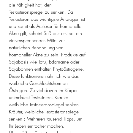
die Fähigkeit hat, den 
Testosteronspiegel zu senken. Da 
Testosteron das wichtigste Androgen ist 
und somit als Auslöser für hormonelle 
Akne gilt, scheint Süßholz erstmal ein 
vielversprechendes Mittel zur 
natürlichen Behandlung von 
hormoneller Akne zu sein. Produkte auf 
Sojabasis wie Tofu, Edamame oder 
Sojabohnen enthalten Phytoöstrogene. 
Diese funktionieren ähnlich wie das 
weibliche Geschlechtshormon 
Östrogen. Zu viel davon im Körper 
unterdrückt Testosteron. Kräuter, 
weibliche Testosteronspiegel senken 
Kräuter, weibliche Testosteronspiegel 
senken : Mehreren tausend Tipps, um 
Ihr Leben einfacher machen. 
Übermäßige Testosteron kann dazu 