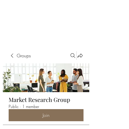
ALIA BENSLIMAN
ART
Groups
Market Research Group
Public
·
1 member
Join