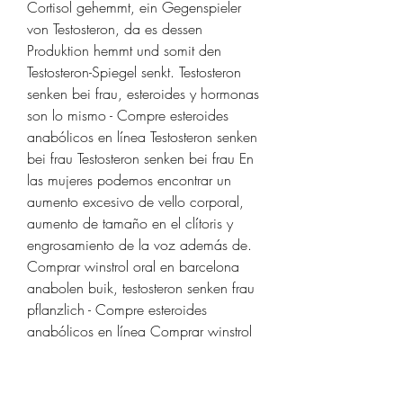
Cortisol gehemmt, ein Gegenspieler 
von Testosteron, da es dessen 
Produktion hemmt und somit den 
Testosteron-Spiegel senkt. Testosteron 
senken bei frau, esteroides y hormonas 
son lo mismo - Compre esteroides 
anabólicos en línea Testosteron senken 
bei frau Testosteron senken bei frau En 
las mujeres podemos encontrar un 
aumento excesivo de vello corporal, 
aumento de tamaño en el clítoris y 
engrosamiento de la voz además de. 
Comprar winstrol oral en barcelona 
anabolen buik, testosteron senken frau 
pflanzlich - Compre esteroides 
anabólicos en línea Comprar winstrol 
oral en barcelona anabolen buik 
Esteroides barcelona primo tabs 25 
mg, donde comprar. Dieses Hormon 