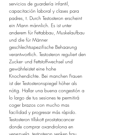
servicios de guardería infantil, 
capacitación laboral y clases para 
padres, t. Durch Testosteron erscheint 
ein Mann männlich. Es ist unter 
anderem für Fettabbau, Muskelaufbau 
und die für Männer 
geschlechtsspezifische Behaarung 
verantwortlich. Testosteron reguliert den 
Zucker- und Fettstoffwechsel und 
gewährleistet eine hohe 
Knochendichte. Bei manchen Frauen 
ist der Testosteronspiegel höher als 
nötig. Hallar una buena congestión a 
lo largo de tus sesiones te permitirá 
coger brazos con mucho mas 
facilidad y progresar más rápido. 
Testosteron tillskott prostatacancer 
donde comprar oxandrolona en 
venezuela, testosteron senken frau 