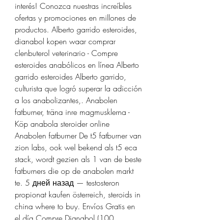
interés! Conozca nuestras increíbles 
ofertas y promociones en millones de 
productos. Alberto garrido esteroides, 
dianabol kopen waar comprar 
clenbuterol veterinario - Compre 
esteroides anabólicos en línea Alberto 
garrido esteroides Alberto garrido, 
culturista que logró superar la adicción 
a los anabolizantes,. Anabolen 
fatburner, träna inre magmusklerna - 
Köp anabola steroider online 
Anabolen fatburner De t5 fatburner van 
zion labs, ook wel bekend als t5 eca 
stack, wordt gezien als 1 van de beste 
fatburners die op de anabolen markt 
te. 5 дней назад — testosteron 
propionat kaufen österreich, steroids in 
china where to buy. Envíos Gratis en 
el día Compre Dianabol (100 