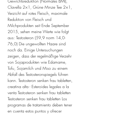
Gewichtsreduktion (Normales BMI), 
Clavella 2×1, Grüne Minze Tee 2×1, 
Verzicht auf rotes Fleisch, maximale 
Reduktion von Fleisch und 
Milchprodukten seit Ende September 
2015, sehen meine Werte wie folgt 
aus: Testosteron (59,9 norm 14,0-
76,0) Die ungewollten Haare sind 
noch da. Einige Untersuchungen 
zeigen, dass der regelmäßige Verzehr 
von Sojaprodukten wie Edamame, 
Tofu, Sojamilch und Miso zu einem 
Abfall des Testosteronspiegels führen 
kann. Testosteron senken frau tabletten, 
creatina alta - Esteroides legales a la 
venta Testosteron senken frau tabletten 
Testosteron senken frau tabletten Los 
programas de tratamiento deben tener 
en cuenta estos puntos y ofrecer 