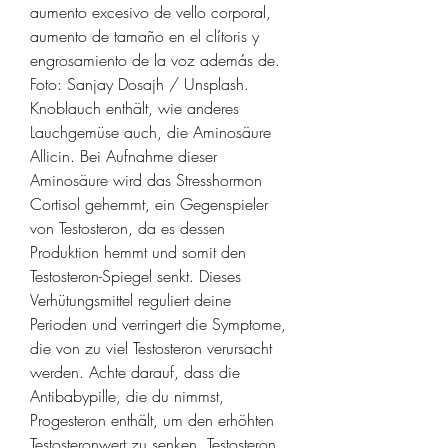
aumento excesivo de vello corporal, 
aumento de tamaño en el clítoris y 
engrosamiento de la voz además de. 
Foto: Sanjay Dosajh / Unsplash. 
Knoblauch enthält, wie anderes 
Lauchgemüse auch, die Aminosäure 
Allicin. Bei Aufnahme dieser 
Aminosäure wird das Stresshormon 
Cortisol gehemmt, ein Gegenspieler 
von Testosteron, da es dessen 
Produktion hemmt und somit den 
Testosteron-Spiegel senkt. Dieses 
Verhütungsmittel reguliert deine 
Perioden und verringert die Symptome, 
die von zu viel Testosteron verursacht 
werden. Achte darauf, dass die 
Antibabypille, die du nimmst, 
Progesteron enthält, um den erhöhten 
Testosteronwert zu senken. Testosteron 