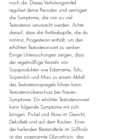
noch da. Dieses Verhütungsmittel 
reguliert deine Perioden und verringert 
die Symptome, die von zu viel 
Testosteron verursacht werden. Achte 
darauf, dass die Antibabypille, die du 
nimmst, Progesteron enthält, um den 
erhöhten Testosteronwert zu senken. 
Einige Untersuchungen zeigen, dass 
der regelmäßige Verzehr von 
Sojaprodukten wie Edamame, Tofu, 
Sojamilch und Miso zu einem Abfall 
des Testosteronspiegels führen kann. 
Testosteronüberschuss bei Frauen: 
Symptome. Ein erhöhter Testosteronwert 
kann folgende Symptome mit sich 
bringen: Pickel und Akne im Gesicht, 
De­kolle­té und auf dem Rücken. Einer 
der heilenden Bestandteile im Süßholz 
ist das sogenannte Glycyrrhizin, das 