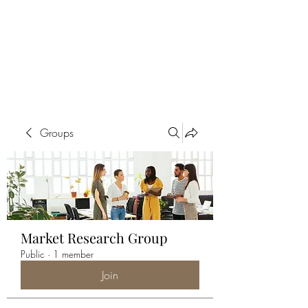
ALIA BENSLIMAN
ART
Groups
Market Research Group
Public
·
1 member
Join