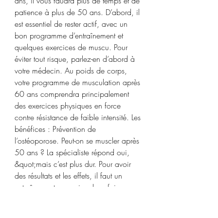
ans, il vous faudra plus de temps et de 
patience à plus de 50 ans. D’abord, il 
est essentiel de rester actif, avec un 
bon programme d’entraînement et 
quelques exercices de muscu. Pour 
éviter tout risque, parlez-en d’abord à 
votre médecin. Au poids de corps, 
votre programme de musculation après 
60 ans comprendra principalement 
des exercices physiques en force 
contre résistance de faible intensité. Les 
bénéfices : Prévention de 
l’ostéoporose. Peut-on se muscler après 
50 ans ? La spécialiste répond oui, 
&quot;mais c’est plus dur. Pour avoir 
des résultats et les effets, il faut un 
entraînement au moins deux fois par 
semaine. Mais voilà, vous avez 
entendu la légende : à la vue des 