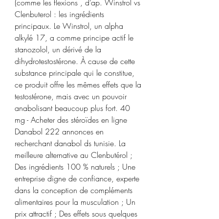
(comme les flexions , d’ap. Winstrol vs 
Clenbuterol : les ingrédients 
principaux. Le Winstrol, un alpha 
alkylé 17, a comme principe actif le 
stanozolol, un dérivé de la 
dihydrotestostérone. À cause de cette 
substance principale qui le constitue, 
ce produit offre les mêmes effets que la 
testostérone, mais avec un pouvoir 
anabolisant beaucoup plus fort. 40 
mg - Acheter des stéroïdes en ligne 
Danabol 222 annonces en 
recherchant danabol ds tunisie. La 
meilleure alternative au Clenbutérol ; 
Des ingrédients 100 % naturels ; Une 
entreprise digne de confiance, experte 
dans la conception de compléments 
alimentaires pour la musculation ; Un 
prix attractif ; Des effets sous quelques 