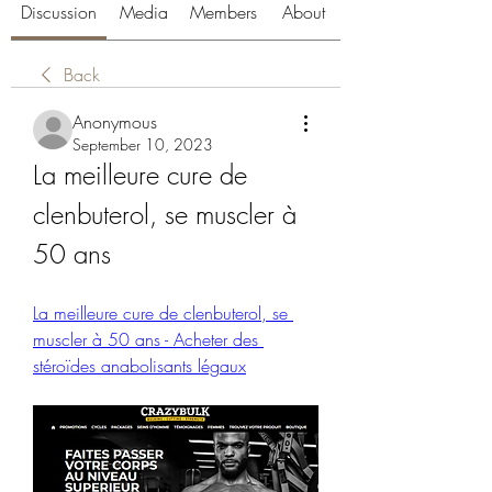
Discussion
Media
Members
About
Back
Anonymous
September 10, 2023
La meilleure cure de 
clenbuterol, se muscler à 
50 ans
La meilleure cure de clenbuterol, se 
muscler à 50 ans - Acheter des 
stéroïdes anabolisants légaux