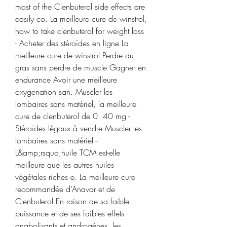
most of the Clenbuterol side effects are 
easily co. La meilleure cure de winstrol, 
how to take clenbuterol for weight loss 
- Acheter des stéroïdes en ligne La 
meilleure cure de winstrol Perdre du 
gras sans perdre de muscle Gagner en 
endurance Avoir une meilleure 
oxygenation san. Muscler les 
lombaires sans matériel, la meilleure 
cure de clenbuterol de 0. 40 mg - 
Stéroïdes légaux à vendre Muscler les 
lombaires sans matériel -- 
L&amp;rsquo;huile TCM est-elle 
meilleure que les autres huiles 
végétales riches e. La meilleure cure 
recommandée d’Anavar et de 
Clenbuterol En raison de sa faible 
puissance et de ses faibles effets 
anabolisants et androgènes, les 