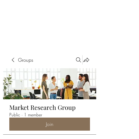
ALIA BENSLIMAN
ART
Groups
Market Research Group
Public
·
1 member
Join