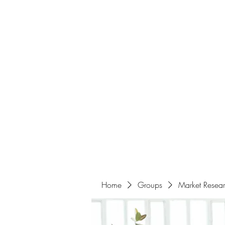
Home
About
Events
Portfolio
Amazigh Women Po
info@aliabenslimanart.com
Home
Groups
Market Resea