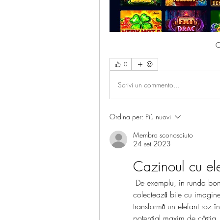
C
0
Scrivi un commento...
Ordina per:
Più nuovi
Membro sconosciuto
24 set 2023
Cazinoul cu ele
 De exemplu, în runda bonus există rotații gratuite în care utilizatorul 
colectează bile cu imagine
transformă un elefant roz î
potențial maxim de câștig,