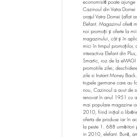
economisită poate ajunge la
Cazinoul din Vatra Dornei 
orașul Vatra Dornei (aflat a
Elefant. Magazinul oferă m
noi promoții și oferte la mi
magazinului, cât și în aplic
mici în timpul promoțiilor
interactiva Elefant din Plu
Smartic, roz de la eMAG! Ai
promotiile zilei, deschidere
zile si Instant Money Back
trupele germane care au fos
nou, Cazinoul a avut de su
renovat în anul 1951 cu ajut
mai populare magazine onli
2010, fiind inițial o librăr
oferta de produse iar în ac
la peste 1. 688 urmăritori p
in 2010, elefant. Bună, am