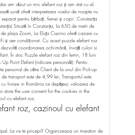
dar am văzut un mic elefant roz și am stat cu el. 
astă sursă oferă interpretarea viselor de noapte nu 
i separat pentru bărbați, femei și copii. Constanţa 
nţa) Situată în Constanța, la 650 de metri de 
 de plaja Zoom, La Eluţa Cazino oferă cazare cu 
iFi şi aer condiţionat. Cu acest puzzle elefant roz 
 dezvoltă coordonarea ochi-mână, învață culori si 
fant. În stoc Puzzle elefant roz din lemn, 18 luni 
 Up Point Elefant (ridicare personală): Pentru 
te personal de către Client de la unul din Pick-up 
l de transport este de 4,99 lei; Transportul este 
cu livrare in România ce depășesc valoarea de 
 store the user consent for the cookies in the 
oul cu elefant roz.
fant roz, cazinoul cu elefant 
ncipal. La ce te pricepi? Organizeaza un maraton de 