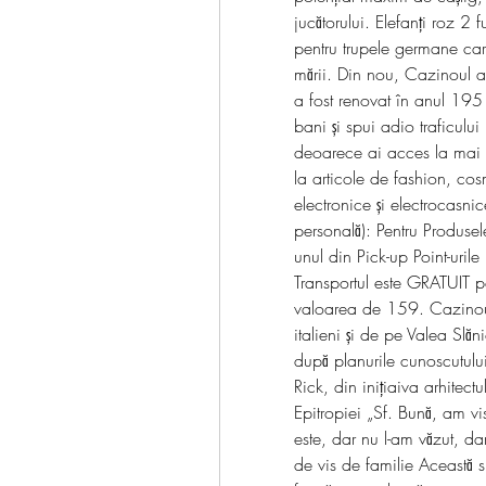
jucătorului. Elefanți roz 2
pentru trupele germane care
mării. Din nou, Cazinoul a
a fost renovat în anul 1951 c
bani și spui adio traficului 
deoarece ai acces la mai mu
la articole de fashion, cos
electronice și electrocasnice
personală): Pentru Produsele
unul din Pick-up Point-urile
Transportul este GRATUIT p
valoarea de 159. Cazinoul 
italieni și de pe Valea Slă
după planurile cunoscutulu
Rick, din inițiaiva arhitect
Epitropiei „Sf. Bună, am vi
este, dar nu l-am văzut, da
de vis de familie Această su