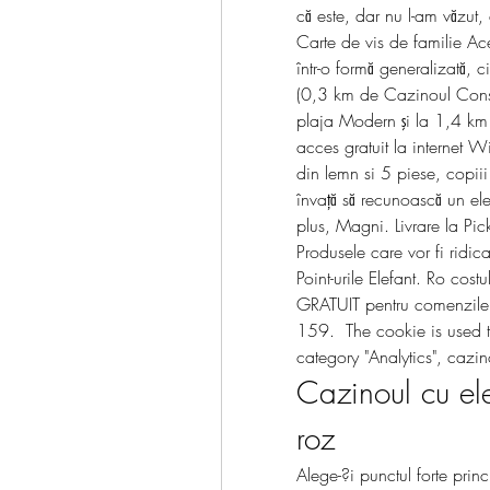
că este, dar nu l-am văzut, 
Carte de vis de familie Ace
într-o formă generalizată, c
(0,3 km de Cazinoul Consta
plaja Modern şi la 1,4 km
acces gratuit la internet W
din lemn si 5 piese, copiii
învață să recunoască un ele
plus, Magni. Livrare la Pick
Produsele care vor fi ridica
Point-urile Elefant. Ro costu
GRATUIT pentru comenzile 
159.  The cookie is used to
category "Analytics", cazin
Cazinoul cu ele
roz
Alege-?i punctul forte pri