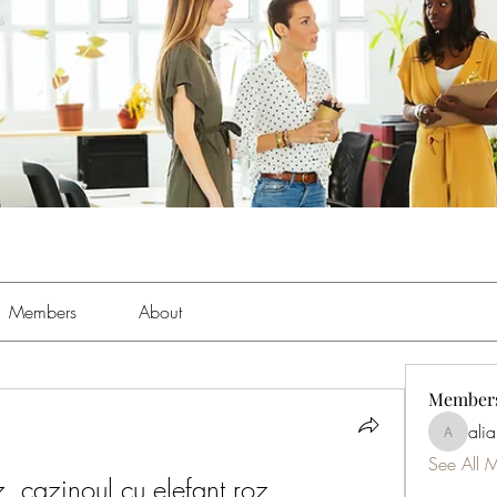
Members
About
Member
ali
aliabens
See All 
, cazinoul cu elefant roz