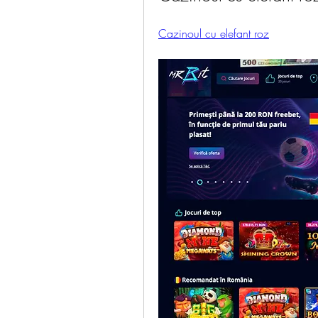
Cazinoul cu elefant roz