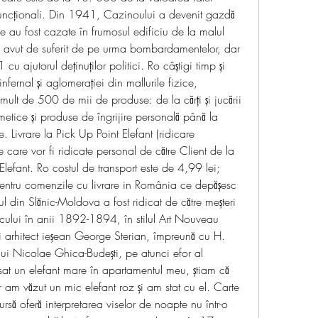
 funcționali. Din 1941, Cazinoului a devenit gazdă 
 au fost cazate în frumosul edificiu de la malul 
 avut de suferit de pe urma bombardamentelor, dar 
u ajutorul deţinuţilor politici. Ro câștigi timp și 
infernal și aglomerației din mallurile fizice, 
lt de 500 de mii de produse: de la cărți și jucării 
metice și produse de îngrijire personală până la 
. Livrare la Pick Up Point Elefant (ridicare 
 care vor fi ridicate personal de către Client de la 
 Elefant. Ro costul de transport este de 4,99 lei; 
entru comenzile cu livrare in România ce depășesc 
din Slănic-Moldova a fost ridicat de către meșteri 
nicului în anii 1892-1894, în stilul Art Nouveau 
i arhitect ieșean George Sterian, împreună cu H. 
ului Nicolae Ghica-Budești, pe atunci efor al 
sat un elefant mare în apartamentul meu, știam că 
r am văzut un mic elefant roz și am stat cu el. Carte 
rsă oferă interpretarea viselor de noapte nu într-o 