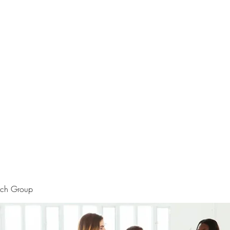
rtraits
Feedbacks
Boutique
ALIA BENSLIMAN ART
rch Group