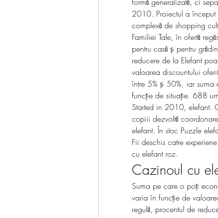
formă generalizată, ci separ
2010. Proiectul a început pr
complexă de shopping cultur
Familiei Tale, în ofertă reg
pentru casă și pentru grăd
reducere de la Elefant poat
valoarea discountului oferi
între 5% și 50%, iar suma 
funcție de situație. 688 urmă
Started in 2010, elefant. C
copiii dezvoltă coordonarea
elefant. În stoc Puzzle ele
Fii deschis catre experiene
cu elefant roz.
Cazinoul cu ele
Suma pe care o poți econo
varia în funcție de valoare
regulă, procentul de reduce