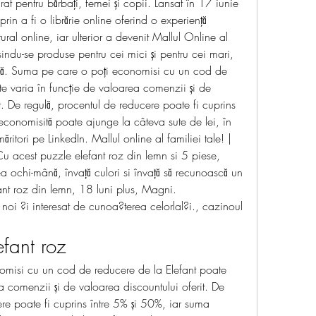
at pentru bărbați, femei și copii. Lansat în 17 iunie 
in a fi o librărie online oferind o experiență 
al online, iar ulterior a devenit Mallul Online al 
ăsindu-se produse pentru cei mici și pentru cei mari, 
ină. Suma pe care o poți economisi cu un cod de 
e varia în funcție de valoarea comenzii și de 
t. De regulă, procentul de reducere poate fi cuprins 
economisită poate ajunge la câteva sute de lei, în 
ritori pe LinkedIn. Mallul online al familiei tale! | 
u acest puzzle elefant roz din lemn si 5 piese, 
 ochi-mână, învață culori si învață să recunoască un 
fant roz din lemn, 18 luni plus, Magni. 
 noi ?i interesat de cunoa?terea celorlal?i., cazinoul 
fant roz
misi cu un cod de reducere de la Elefant poate 
a comenzii și de valoarea discountului oferit. De 
re poate fi cuprins între 5% și 50%, iar suma 