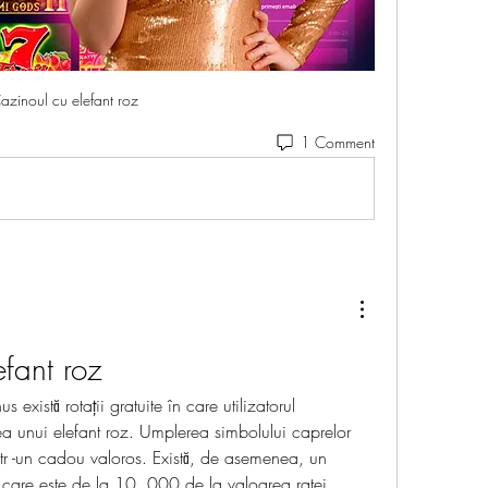
azinoul cu elefant roz
1 Comment
fant roz
a unui elefant roz. Umplerea simbolului caprelor 
ntr -un cadou valoros. Există, de asemenea, un 
 care este de la 10. 000 de la valoarea ratei 