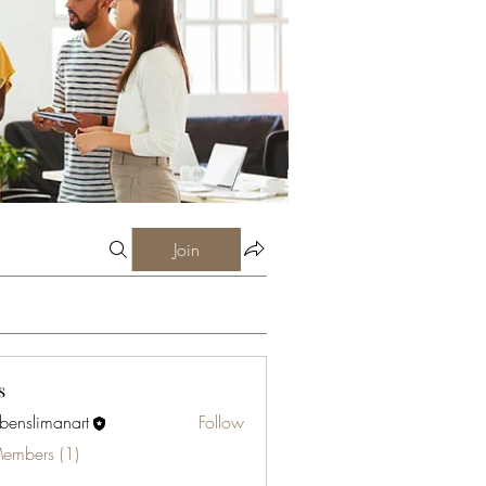
Join
s
abenslimanart
Follow
limanart
Members (1)