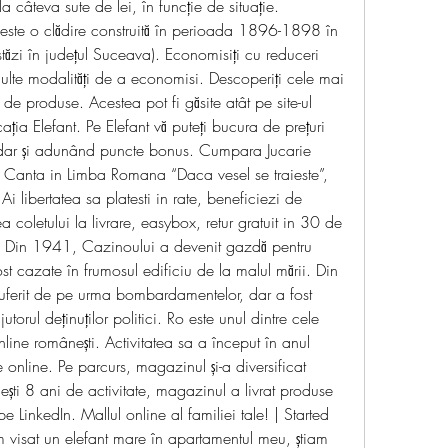
 câteva sute de lei, în funcție de situație. 
este o clădire construită în perioada 1896-1898 în 
stăzi în județul Suceava). Economisiți cu reduceri 
ulte modalități de a economisi. Descoperiți cele mai 
i de produse. Acestea pot fi găsite atât pe site-ul 
ația Elefant. Pe Elefant vă puteți bucura de prețuri 
, dar și adunând puncte bonus. Cumpara Jucarie 
s, Canta in Limba Romana “Daca vesel se traieste”, 
 libertatea sa platesti in rate, beneficiezi de 
a coletului la livrare, easybox, retur gratuit in 30 de 
. Din 1941, Cazinoului a devenit gazdă pentru 
t cazate în frumosul edificiu de la malul mării. Din 
ferit de pe urma bombardamentelor, dar a fost 
orul deţinuţilor politici. Ro este unul dintre cele 
ne românești. Activitatea sa a început în anul 
ie online. Pe parcurs, magazinul și-a diversificat 
ești 8 ani de activitate, magazinul a livrat produse 
e LinkedIn. Mallul online al familiei tale! | Started 
 visat un elefant mare în apartamentul meu, știam 